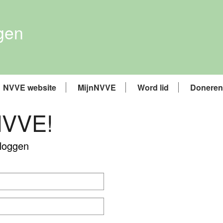
gen
NVVE website
MijnNVVE
Word lid
Doneren
NVVE!
 loggen