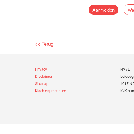
Wa
Aanmelden
<< Terug
Privacy
NVVE
Disclaimer
Leidseg
Sitemap
1017 N
Klachtenprocedure
KvK nu