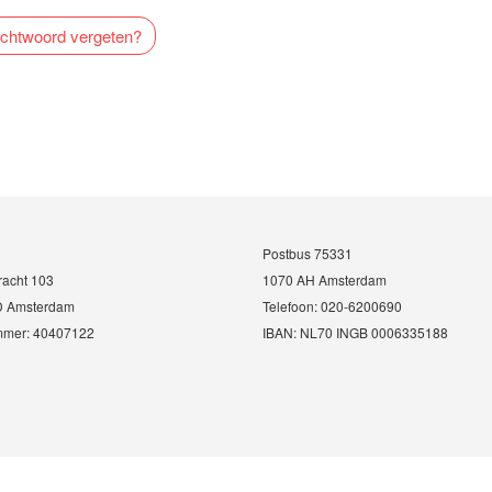
chtwoord vergeten?
Postbus 75331
racht 103
1070 AH Amsterdam
D Amsterdam
Telefoon: 020-6200690
mmer: 40407122
IBAN: NL70 INGB 0006335188